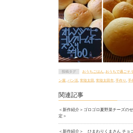
投稿タグ
おうちごはん
,
おうちで過ごそ
ン屋
,
パン活
,
常陸太田
,
常陸太田市
,
手作り
,
手
関連記事
＜新作紹介＞ゴロゴロ夏野菜チーズの
定＞
＜新作紹介＞ ひまわりくまさん チョ