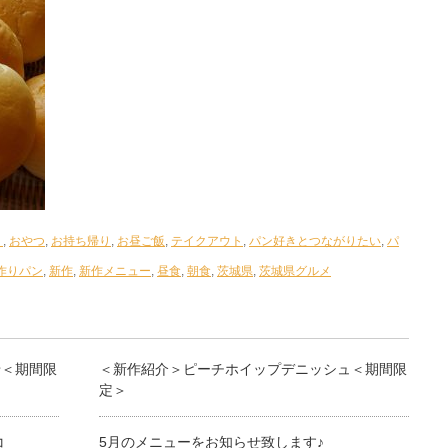
う
,
おやつ
,
お持ち帰り
,
お昼ご飯
,
テイクアウト
,
パン好きとつながりたい
,
パ
作りパン
,
新作
,
新作メニュー
,
昼食
,
朝食
,
茨城県
,
茨城県グルメ
せ＜期間限
＜新作紹介＞ピーチホイップデニッシュ＜期間限
定＞
コ
5月のメニューをお知らせ致します♪