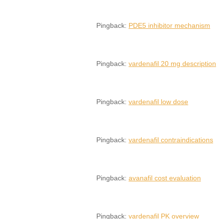
Pingback:
PDE5 inhibitor mechanism
Pingback:
vardenafil 20 mg description
Pingback:
vardenafil low dose
Pingback:
vardenafil contraindications
Pingback:
avanafil cost evaluation
Pingback:
vardenafil PK overview