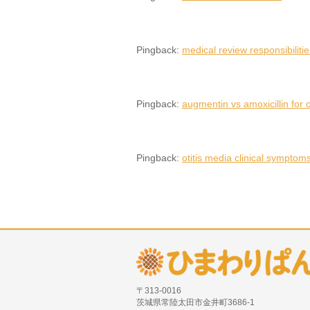
Pingback:
medical review responsibilitie
Pingback:
augmentin vs amoxicillin for ot
Pingback:
otitis media clinical symptom
〒313-0016
茨城県常陸太田市金井町3686-1